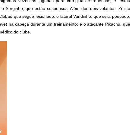
algumas vezes as jogadas para corrigi-las e repeti-las, e testou
 e Serginho, que estão suspensos. Além dos dois volantes, Zezito
o Clébão que segue lesionado; o lateral Vandinho, que será poupado,
eve) na cabeça durante um treinamento; e o atacante Pikachu, que
médico do clube.