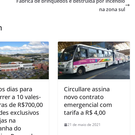
Fábrica de brinquedos é destruída por incêndio
na zona sul
m
os dias para
Circullare assina
rer a 10 vales-
novo contrato
as de R$700,00
emergencial com
des exclusivos
tarifa a R$ 4,00
jas na
21 de maio de 2021
anha do