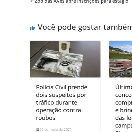
Zoo das Aves abre inscrições para estágio
Você pode gostar també
Polícia Civil prende
Últim
dois suspeitos por
concor
tráfico durante
compr
operação contra
e brin
roubos
das lo
camp
22 de maio de 2021