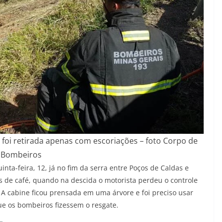
 foi retirada apenas com escoriações – foto Corpo de
Bombeiros
inta-feira, 12, já no fim da serra entre Poços de Caldas e
 de café, quando na descida o motorista perdeu o controle
 A cabine ficou prensada em uma árvore e foi preciso usar
ue os bombeiros fizessem o resgate.