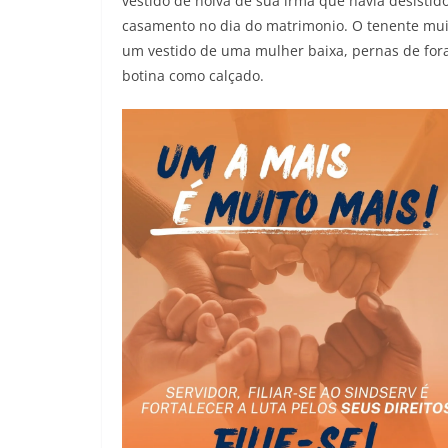
vestido de noiva de sua irmã que havia desistid
casamento no dia do matrimonio. O tenente mui
um vestido de uma mulher baixa, pernas de for
botina como calçado.