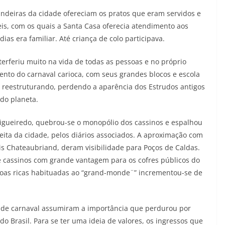
ndeiras da cidade ofereciam os pratos que eram servidos e
eis, com os quais a Santa Casa oferecia atendimento aos
ias era familiar. Até criança de colo participava.
erferiu muito na vida de todas as pessoas e no próprio
ento do carnaval carioca, com seus grandes blocos e escola
e reestruturando, perdendo a aparência dos Estrudos antigos
do planeta.
 Figueiredo, quebrou-se o monopólio dos cassinos e espalhou
eita da cidade, pelos diários associados. A aproximação com
 Chateaubriand, deram visibilidade para Poços de Caldas.
e cassinos com grande vantagem para os cofres públicos do
soas ricas habituadas ao “grand-monde¨” incrementou-se de
es de carnaval assumiram a importância que perdurou por
o Brasil. Para se ter uma ideia de valores, os ingressos que