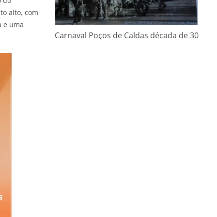
o do
to alto, com
a e uma
Carnaval Poços de Caldas década de 30