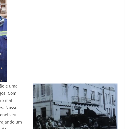
ção e uma
gos. Com
tão mal
es. Nosso
ronel seu
trajando um