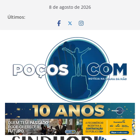
Pular
8 de agosto de 2026
para
Últimos:
o
conteúdo