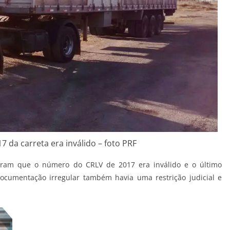
 da carreta era inválido – foto PRF
eberam que o número do CRLV de 2017 era inválido e o último
ocumentação irregular também havia uma restrição judicial e