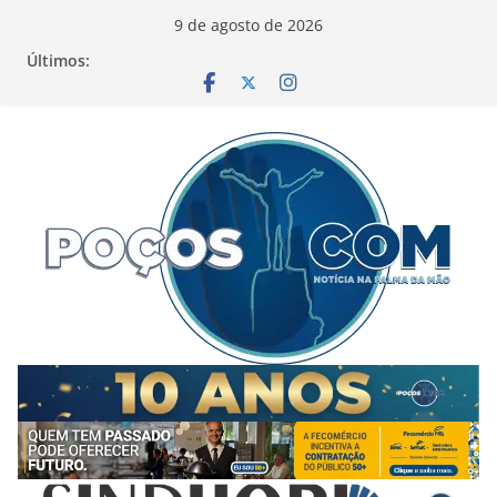
Pular
9 de agosto de 2026
para
Últimos:
o
conteúdo