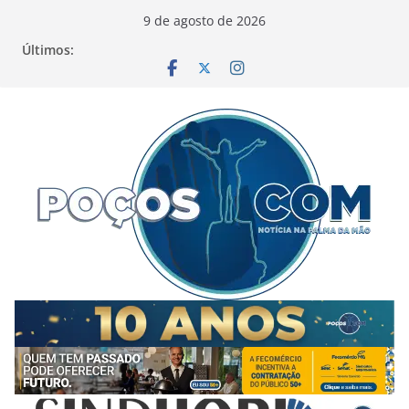
Pular
9 de agosto de 2026
para
Últimos:
o
conteúdo