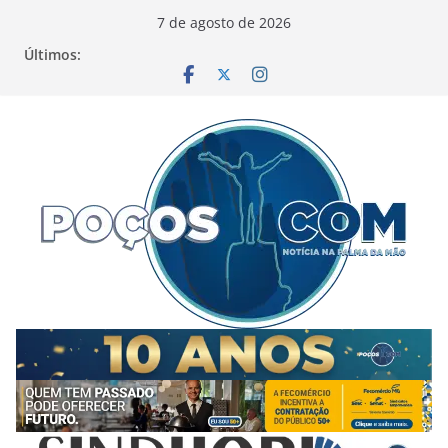
Pular
7 de agosto de 2026
para
Últimos:
o
conteúdo