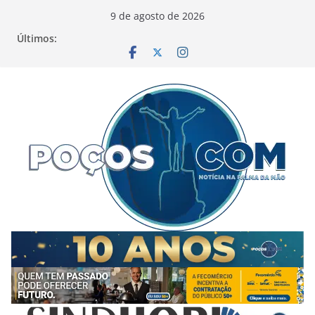
Pular
9 de agosto de 2026
para
Últimos:
o
conteúdo