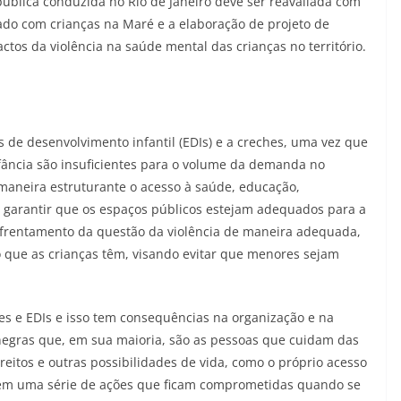
 pública conduzida no Rio de Janeiro deve ser reavaliada com
ado com crianças na Maré e a elaboração de projeto de
actos da violência na saúde mental das crianças no território.
 de desenvolvimento infantil (EDIs) e a creches, uma vez que
infância são insuficientes para o volume da demanda no
 maneira estruturante o acesso à saúde, educação,
ue garantir que os espaços públicos estejam adequados para a
enfrentamento da questão da violência de maneira adequada,
o que as crianças têm, visando evitar que menores sejam
s e EDIs e isso tem consequências na organização e na
negras que, em sua maioria, são as pessoas que cuidam das
eitos e outras possibilidades de vida, como o próprio acesso
“Tem uma série de ações que ficam comprometidas quando se