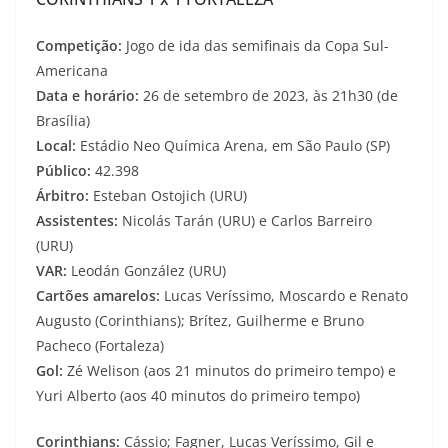
Competição:
Jogo de ida das semifinais da Copa Sul-
Americana
Data e horário:
26 de setembro de 2023, às 21h30 (de
Brasília)
Local:
Estádio Neo Química Arena, em São Paulo (SP)
Público:
42.398
Árbitro:
Esteban Ostojich (URU)
Assistentes:
Nicolás Tarán (URU) e Carlos Barreiro
(URU)
VAR:
Leodán González (URU)
Cartões amarelos:
Lucas Veríssimo, Moscardo e Renato
Augusto (Corinthians); Brítez, Guilherme e Bruno
Pacheco (Fortaleza)
Gol:
Zé Welison (aos 21 minutos do primeiro tempo) e
Yuri Alberto (aos 40 minutos do primeiro tempo)
Corinthians:
Cássio; Fagner, Lucas Veríssimo, Gil e