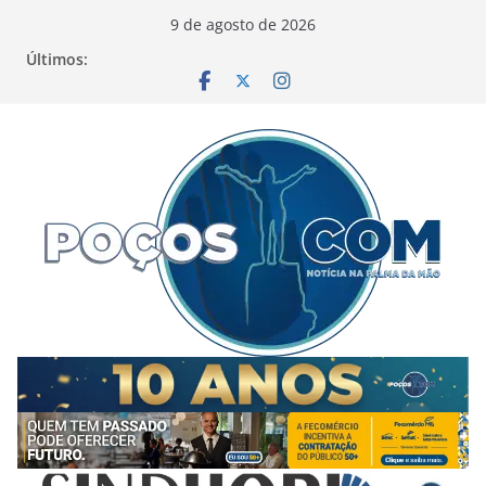
Pular
9 de agosto de 2026
para
Últimos:
o
conteúdo