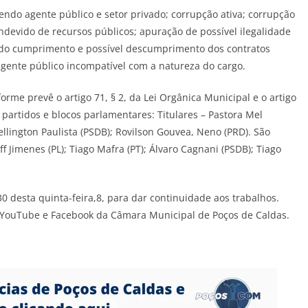
ndo agente público e setor privado; corrupção ativa; corrupção
indevido de recursos públicos; apuração de possível ilegalidade
o do cumprimento e possível descumprimento dos contratos
agente público incompatível com a natureza do cargo.
me prevê o artigo 71, § 2, da Lei Orgânica Municipal e o artigo
partidos e blocos parlamentares: Titulares – Pastora Mel
ellington Paulista (PSDB); Rovilson Gouvea, Neno (PRD). São
ff Jimenes (PL); Tiago Mafra (PT); Álvaro Cagnani (PSDB); Tiago
0 desta quinta-feira,8, para dar continuidade aos trabalhos.
o YouTube e Facebook da Câmara Municipal de Poços de Caldas.