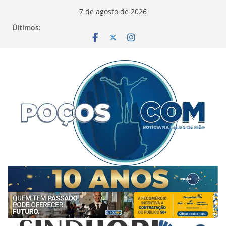
Pular
7 de agosto de 2026
para
Últimos:
o
conteúdo