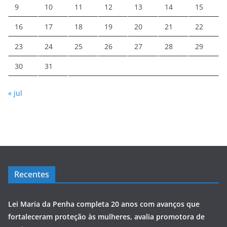
9
10
11
12
13
14
15
16
17
18
19
20
21
22
23
24
25
26
27
28
29
30
31
« jul
Recentes
Lei Maria da Penha completa 20 anos com avanços que
fortaleceram proteção às mulheres, avalia promotora de