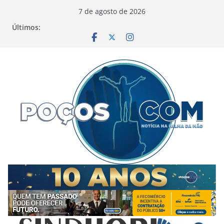
Pular
7 de agosto de 2026
para
Últimos:
o
conteúdo