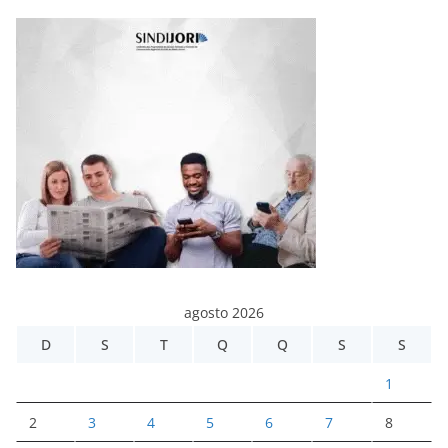
agosto 2026
D
S
T
Q
Q
S
S
1
2
3
4
5
6
7
8