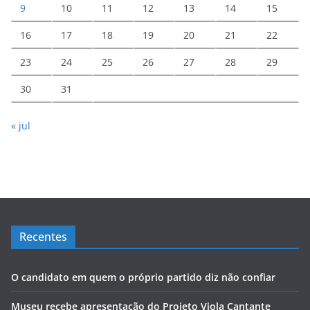
9
10
11
12
13
14
15
16
17
18
19
20
21
22
23
24
25
26
27
28
29
30
31
« jul
Recentes
O candidato em quem o próprio partido diz não confiar
Museu recebe apresentação do Projeto Viola Cantante