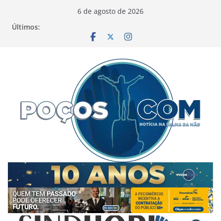
Pular
6 de agosto de 2026
para
Últimos:
o
conteúdo