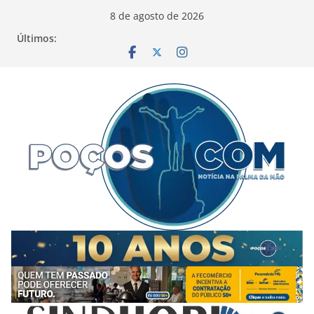
Pular
8 de agosto de 2026
para
Últimos:
o
conteúdo