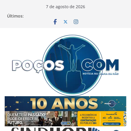
Pular
7 de agosto de 2026
para
Últimos:
o
conteúdo