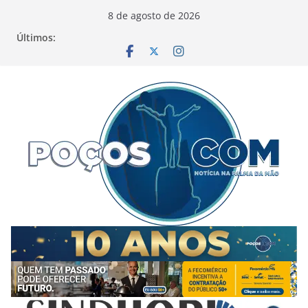
Pular
8 de agosto de 2026
para
Últimos:
o
conteúdo