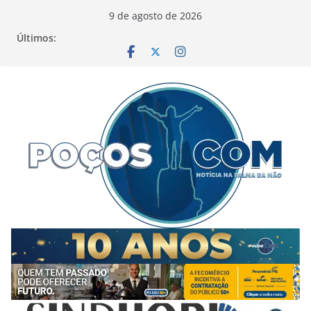
Pular
9 de agosto de 2026
para
Últimos:
o
conteúdo