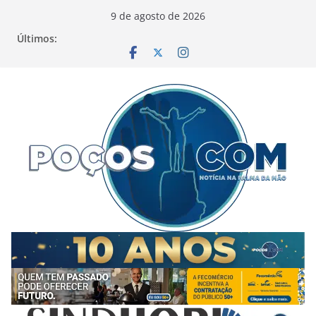
Pular
9 de agosto de 2026
para
Últimos:
o
conteúdo