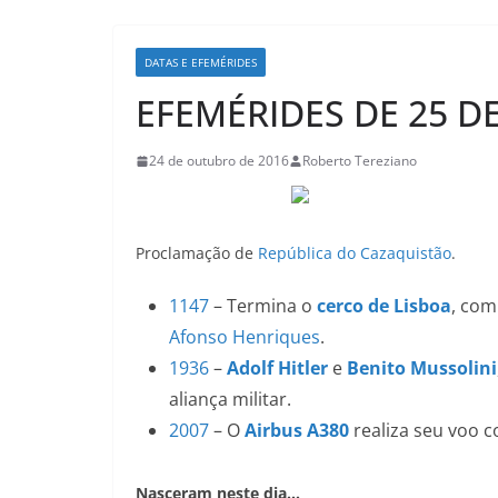
DATAS E EFEMÉRIDES
EFEMÉRIDES DE 25 
24 de outubro de 2016
Roberto Tereziano
Proclamação de
República do Cazaquistão
.
1147
– Termina o
cerco de Lisboa
, com
Afonso Henriques
.
1936
–
Adolf Hitler
e
Benito Mussolini
aliança militar.
2007
– O
Airbus A380
realiza seu voo c
Nasceram neste dia…