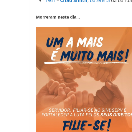
1961
–
Chad Smith
,
baterista
da band
Morreram neste dia…