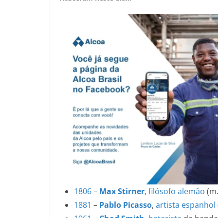
1806
–
Max Stirner
,
filósofo
alemão
(m
1881
–
Pablo Picasso
,
artista
espanhol