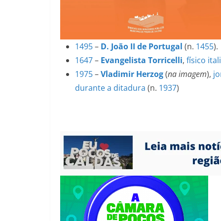
1495
–
D. João II de Portugal
(n.
1455
).
1647
–
Evangelista Torricelli
,
físico
ita
1975
–
Vladimir Herzog
(
na imagem
),
jo
durante a ditadura
(n.
1937
)