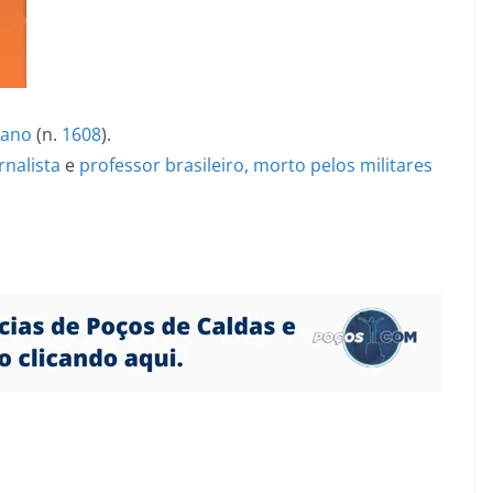
liano
(n.
1608
).
rnalista
e
professor
brasileiro, morto pelos militares