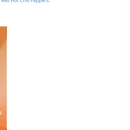
a
Red Hot Chili Peppers
.