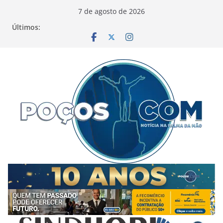
Pular
7 de agosto de 2026
para
Últimos:
o
conteúdo