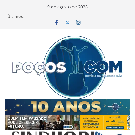
Pular
9 de agosto de 2026
para
Últimos:
o
conteúdo