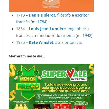
1713
–
Denis Diderot
,
filósofo
e
escritor
francês
(m.
1784
).
1864
–
Louis Jean Lumière
,
engenheiro
francês, co-fundador do
cinema
(m.
1948
).
1975
–
Kate Winslet
,
atriz
britânica
.
Morreram neste dia…