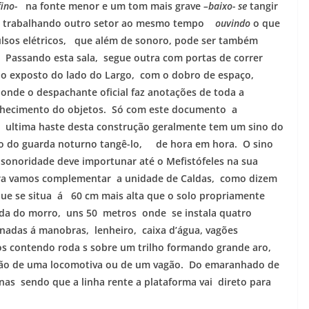
fino-
na fonte menor e um tom mais grave
–baixo- se
tangir
ar trabalhando outro setor ao mesmo tempo
ouvindo
o que
pulsos elétricos, que além de sonoro, pode ser também
Passando esta sala, segue outra com portas de correr
a o exposto do lado do Largo, com o dobro de espaço,
onde o despachante oficial faz anotações de toda a
hecimento do objetos. Só com este documento a
 ultima haste desta construção geralmente tem um sino do
ão do guarda noturno tangê-lo, de hora em hora. O sino
 sonoridade deve importunar até o Mefistófeles na sua
ora vamos complementar a unidade de Caldas, como dizem
que se situa á 60 cm mais alta que o solo propriamente
ubida do morro, uns 50 metros onde se instala quatro
nadas á manobras, lenheiro, caixa d’água, vagões
s contendo roda s sobre um trilho formando grande aro,
ção de uma locomotiva ou de um vagão. Do emaranhado de
inas sendo que a linha rente a plataforma vai direto para