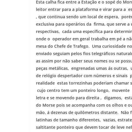
Esta calha fica entre a Estação e o sopé do 
leitor entrar para a plataforma e virar para a
, que continua sendo um local de espera, por
exclusiva para operários da firma, que serve 
respectivas, cada uma específica para determi
onde o operador em geral trabalha em pé a nã
mesa do Chefe de Trafego. Uma curiosidade no
enviado seguiam pelos fios telegráficos natur
as assim por não saber seus nomes ou se poss
peças metálicas, engrenadas umas ás outras, 
de relógio despertador com números e sinais p
realidade estas torrezinhas poderiam chamar
cujo centro tem um ponteiro longo, movente 
letra e se movendo para direita , digamos, e
do Morse pois se acompanha com os olhos e o
mão, á dezenas de quilômetros distante. Não f
latinhas de tamanho diferentes, vazias, estra
saltitante ponteiro que devem tocar de leve 