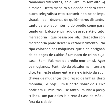
tamanhos diferentes, se ouvirá um som alto –
a maior. Desta maneira o cidadão poderá est
outro telegrafista esta transmitindo pelos im
visual, de dezenas de quilômetros distante. 
tanto para o lado interno do prédio como par
tendo um balcão encimado de grade até o teto 
mercadoria que passa por ali, despacha con
mercadoria pode deixar o estabelecimento Na
tipo colocado nas máquinas, que é da obrigaç
da de poços de Caldas é um naco de trilho cuja
casa. Bem. Falamos do prédio mor em si. Ag
os mogianos. Partindo da plataforma interna 
dito, tem este plano entre ela e o início da s
chaves de mudanças de direção de linhas desti
moradia, -e hoje, um suporte sobre dois eixo
pode em 10 minutos , se tanto, mudar a posi
trilhos, um par deles ia direto á Casa de Máqu
fora da cidade.