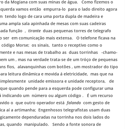
Morro da Mogiana com suas minas de água. Como fizemos o
 esquerda vamos então empurra-lo para o lado direito agora
ém tendo logo de cara uma porta dupla de madeira e
a uma ampla sala apinhada de mesas com suas cadeiras
nada função ,
tirante
duas pequenas torres de telegrafo
o ser em comunicação mais extensa. O telefone ficava na
 código Morse; os sinais, tanto o receptivo como o
almente e nas mesas de trabalho as duas torrinhas -chamo-
uem um , mas na verdade trata-se de um tróço de pequenas
uns fios, alavanquinhas com botões , um mostrador do tipo
ara leitura dinâmica e movida á eletricidade, mas que na
 simplesmente unidade emissora e unidade receptora, de
que quando pende para a esquerda pode configurar uma
stá indicando um número ou algum código . É um recurso
uvido o que outro operador está
falando
com gesto de
ica aí a artimanha; Engenhosos telegrafistas usam duas
tegicamente dependuradas na torrinha nos dois lados do
nelas, quando manipulado. Sendo a fonte sonora de