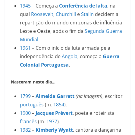
1945
– Começa a
Conferência de Ialta
, na
qual
Roosevelt
,
Churchill
e
Stalin
decidem a
repartição do mundo em zonas de influência
Leste e Oeste, após o fim da
Segunda Guerra
Mundial
.
1961
– Com o início da luta armada pela
independência de
Angola
, começa a
Guerra
Colonial Portuguesa
.
Nasceram neste dia…
1799
–
Almeida Garrett
(na imagem)
, escritor
português
(m.
1854
).
1900
–
Jacques Prévert
, poeta e roteirista
francês
(m.
1977
).
1982
–
Kimberly Wyatt
, cantora e dançarina