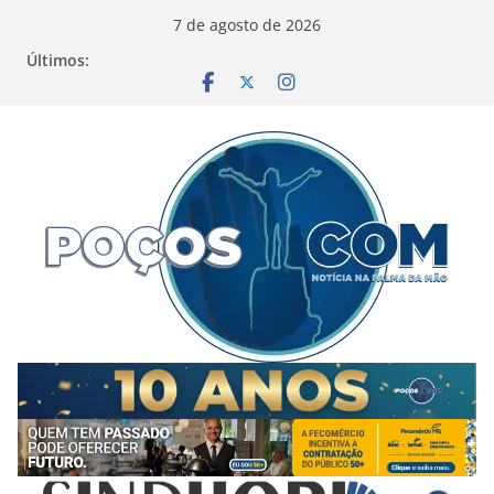
Pular
7 de agosto de 2026
para
Últimos:
o
conteúdo