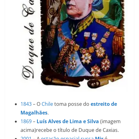
1843
– O
Chile
toma posse do
estreito de
Magalhães
.
1869
–
Luís Alves de Lima e Silva
(imagem
acima)recebe o título de Duque de Caxias.
2001
– A
estação espacial
russa
Mir
é