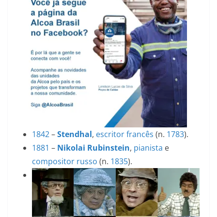
1842
–
Stendhal
,
escritor
francês
(n.
1783
).
1881
–
Nikolai Rubinstein
,
pianista
e
compositor
russo
(n.
1835
).