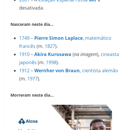
desativada.
Nasceram neste dia…
1749
–
Pierre Simon Laplace
,
matemático
francês
(m.
1827
).
1910
–
Akira Kurosawa
(
na imagem
),
cineasta
japonês
(m.
1998
).
1912
–
Wernher von Braun
,
cientista
alemão
(m.
1977
).
Morreram neste dia…