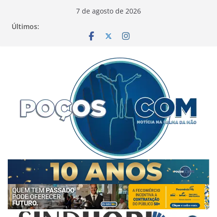
Pular
7 de agosto de 2026
para
Últimos:
o
conteúdo