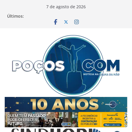
Pular
7 de agosto de 2026
para
Últimos:
o
conteúdo