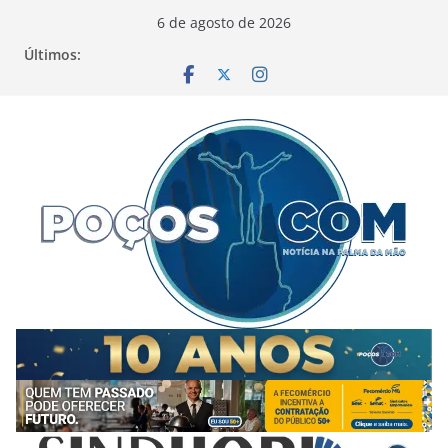
Pular
6 de agosto de 2026
para
Últimos:
o
conteúdo