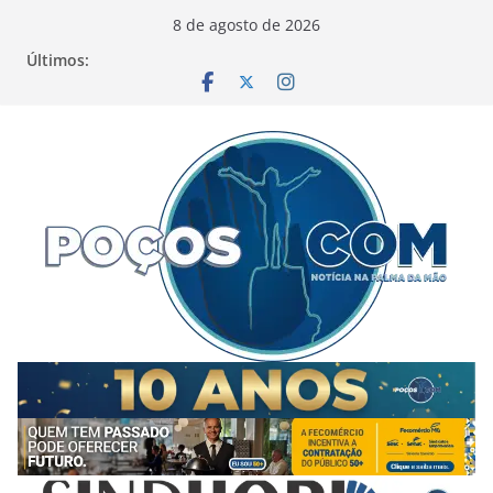
Pular
8 de agosto de 2026
para
Últimos:
o
conteúdo