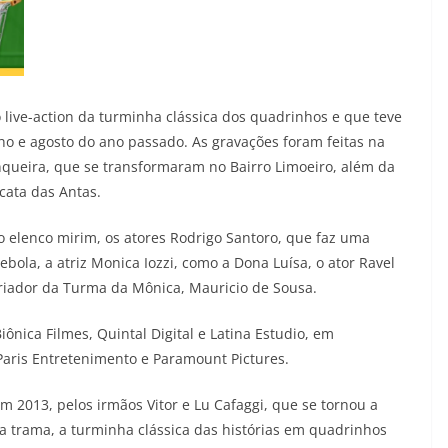
o live-action da turminha clássica dos quadrinhos e que teve
ho e agosto do ano passado. As gravações foram feitas na
nqueira, que se transformaram no Bairro Limoeiro, além da
cata das Antas.
o elenco mirim, os atores Rodrigo Santoro, que faz uma
ebola, a atriz Monica Iozzi, como a Dona Luísa, o ator Ravel
iador da Turma da Mônica, Mauricio de Sousa.
nica Filmes, Quintal Digital e Latina Estudio, em
aris Entretenimento e Paramount Pictures.
2013, pelos irmãos Vitor e Lu Cafaggi, que se tornou a
Na trama, a turminha clássica das histórias em quadrinhos