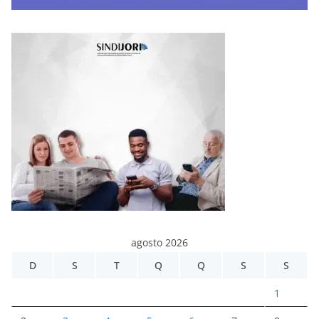
agosto 2026
D
S
T
Q
Q
S
S
1