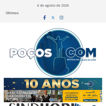
Pular
6 de agosto de 2026
para
Últimos:
o
conteúdo