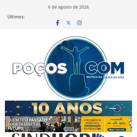
Pular
6 de agosto de 2026
para
Últimos:
o
conteúdo