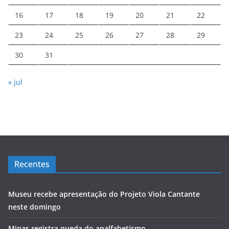
16
17
18
19
20
21
22
23
24
25
26
27
28
29
30
31
« jul
Recentes
Museu recebe apresentação do Projeto Viola Cantante
neste domingo
Minas registra queda do analfabetismo