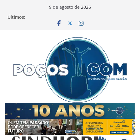
Pular
9 de agosto de 2026
para
Últimos:
o
conteúdo