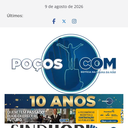
Pular
9 de agosto de 2026
para
Últimos:
o
conteúdo