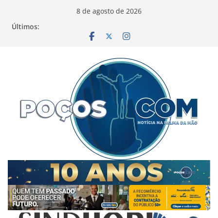
Pular
8 de agosto de 2026
para
Últimos:
o
conteúdo