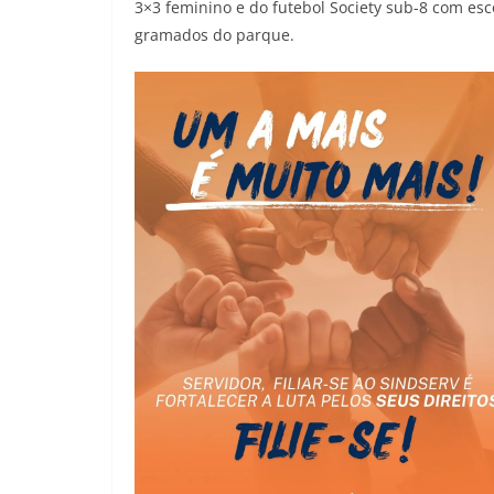
3×3 feminino e do futebol Society sub-8 com esc
gramados do parque.