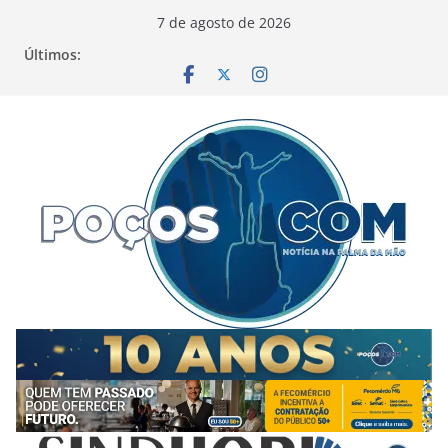
Pular
7 de agosto de 2026
para
Últimos:
o
conteúdo