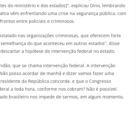
es do ministério e dos estados]”, explicou Dino, lembrando
 Bahia vêm enfrentando uma crise na segurança pública, com
ontos entre policiais e criminosos.
nstalado nas organizações criminosas, que oferecem forte
 a semelhança do que aconteceu em outros estados”, disse
e descartar a hipótese de intervenção federal no estado.
dão, que se chama intervenção federal. A intervenção
o. Não posso acordar de manhã e dizer vamos fazer uma
 presidente da República concorde, e que o Congresso
deral a toda hora, conforme nos cobram? Não é possível.
stado brasileiro nos impede de sermos, em algum momento,