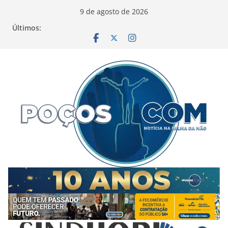
Pular
9 de agosto de 2026
para
Últimos:
o
conteúdo