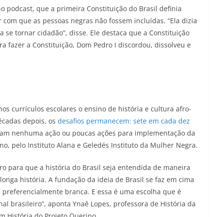
 podcast, que a primeira Constituição do Brasil definia
 com que as pessoas negras não fossem incluídas. “Ela dizia
a se tornar cidadão”, disse. Ele destaca que a Constituição
 fazer a Constituição, Dom Pedro I discordou, dissolveu e
nos currículos escolares o ensino de história e cultura afro-
écadas depois, os
desafios permanecem: sete em cada dez
ram nenhuma ação ou poucas ações para implementação da
no, pelo Instituto Alana e Geledés Instituto da Mulher Negra.
gro para que a história do Brasil seja entendida de maneira
longa história. A fundação da ideia de Brasil se faz em cima
 preferencialmente branca. E essa é uma escolha que é
nal brasileiro”, aponta Ynaê Lopes, professora de História da
m História do Projeto Querino.