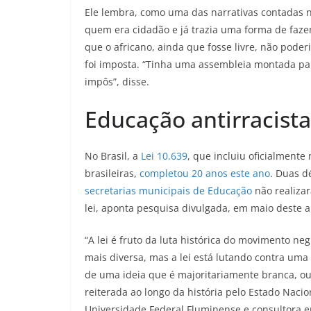
Ele lembra, como uma das narrativas contadas no
quem era cidadão e já trazia uma forma de fazer
que o africano, ainda que fosse livre, não poderi
foi imposta. “Tinha uma assembleia montada para
impôs”, disse.
Educação antirracista
No Brasil, a
Lei 10.639
, que incluiu oficialmente 
brasileiras,
completou 20 anos este ano
. Duas d
secretarias municipais de Educação
não realiza
lei, aponta pesquisa divulgada, em maio deste a
“A lei é fruto da luta histórica do movimento ne
mais diversa, mas a lei está lutando contra uma 
de uma ideia que é majoritariamente branca, ou
reiterada ao longo da história pelo Estado Nacio
Universidade Federal Fluminense e consultora e