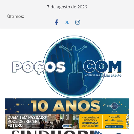
Pular
7 de agosto de 2026
para
Últimos:
o
conteúdo