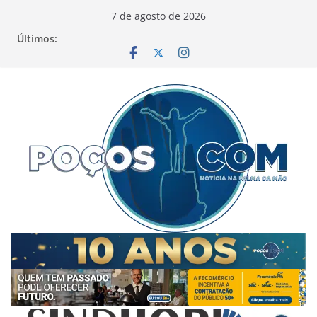
Pular
7 de agosto de 2026
para
Últimos:
o
conteúdo