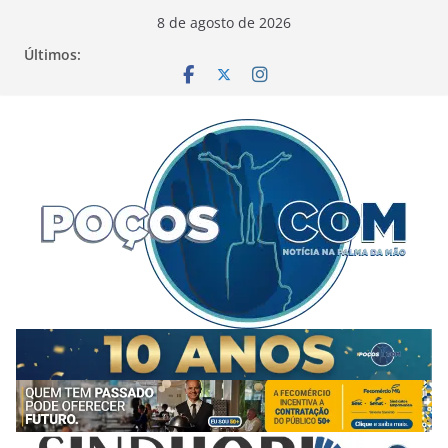
Pular
8 de agosto de 2026
para
Últimos:
o
conteúdo