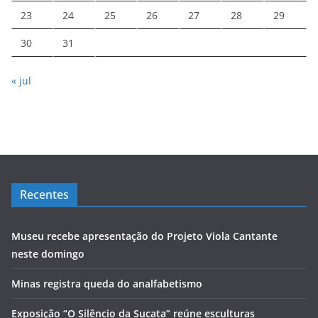
23
24
25
26
27
28
29
30
31
« jul
Recentes
Museu recebe apresentação do Projeto Viola Cantante
neste domingo
Minas registra queda do analfabetismo
Exposição “O Silêncio da Sucata” reúne esculturas