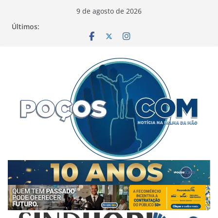
Pular
9 de agosto de 2026
para
Últimos:
o
conteúdo