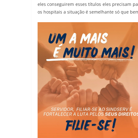
eles conseguirem esses títulos eles precisam p
os hospitais a situação é semelhante só que bem