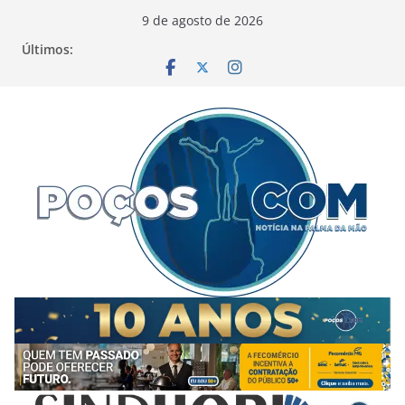
Pular
9 de agosto de 2026
para
Últimos:
o
conteúdo