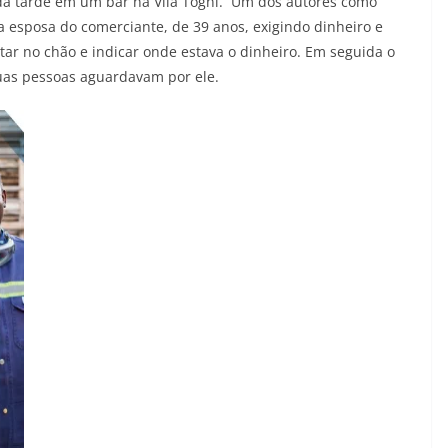
 da tarde em um bar na Vila Togni. Um dos autores como
 esposa do comerciante, de 39 anos, exigindo dinheiro e
itar no chão e indicar onde estava o dinheiro. Em seguida o
uas pessoas aguardavam por ele.