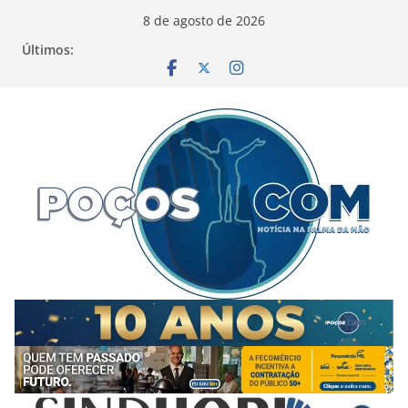
Pular
8 de agosto de 2026
para
Últimos:
o
conteúdo