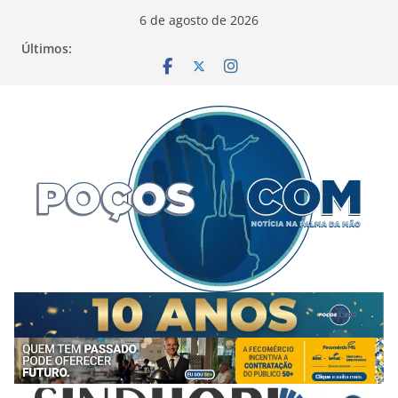
Pular
6 de agosto de 2026
para
Últimos:
o
conteúdo